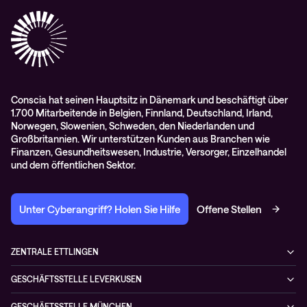
Scan2Call für Webex
Impressum
RMA-Antrag
AGB
Conscia hat seinen Hauptsitz in Dänemark und beschäftigt über
1.700 Mitarbeitende in Belgien, Finnland, Deutschland, Irland,
Norwegen, Slowenien, Schweden, den Niederlanden und
Großbritannien. Wir unterstützen Kunden aus Branchen wie
Finanzen, Gesundheitswesen, Industrie, Versorger, Einzelhandel
und dem öffentlichen Sektor.
Unter Cyberangriff? Holen Sie Hilfe
Offene Stellen
ZENTRALE ETTLINGEN
Otto-Hahn-Str. 18
GESCHÄFTSSTELLE LEVERKUSEN
76275 Ettlingen
Düsseldorfer Straße 29
Deutschland
GESCHÄFTSSTELLE MÜNCHEN