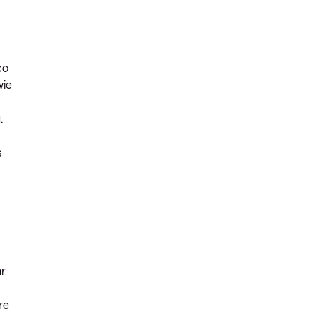
co
wie
.
s
hr
re