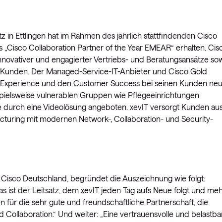
z in Ettlingen hat im Rahmen des jährlich stattfindenden Cisco
s „Cisco Collaboration Partner of the Year EMEAR“ erhalten. Cis
innovativer und engagierter Vertriebs- und Beratungsansätze so
ren Kunden. Der Managed-Service-IT-Anbieter und Cisco Gold
mer Experience und den Customer Success bei seinen Kunden neu
ispielsweise vulnerablen Gruppen wie Pflegeeinrichtungen
e durch eine Videolösung angeboten. xevIT versorgt Kunden au
cturing mit modernen Network-, Collaboration- und Security-
i Cisco Deutschland, begründet die Auszeichnung wie folgt:
Das ist der Leitsatz, dem xevIT jeden Tag aufs Neue folgt und me
für die sehr gute und freundschaftliche Partnerschaft, die
d Collaboration.“ Und weiter: „Eine vertrauensvolle und belastba