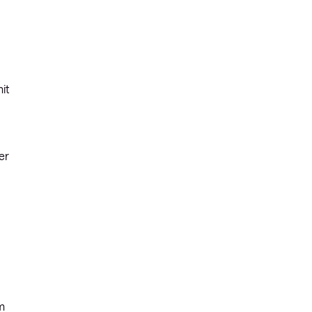
it
er
m