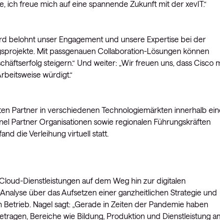
e, ich freue mich auf eine spannende Zukunft mit der xevIT.“
ward belohnt unser Engagement und unsere Expertise bei der
ngsprojekte. Mit passgenauen Collaboration-Lösungen können
ftserfolg steigern.“ Und weiter: „Wir freuen uns, dass Cisco m
beitsweise würdigt.“
sten Partner in verschiedenen Technologiemärkten innerhalb ein
el Partner Organisationen sowie regionalen Führungskräften
d die Verleihung virtuell statt.
 Cloud-Dienstleistungen auf dem Weg hin zur digitalen
-Analyse über das Aufsetzen einer ganzheitlichen Strategie und
n Betrieb. Nagel sagt: „Gerade in Zeiten der Pandemie haben
tragen, Bereiche wie Bildung, Produktion und Dienstleistung a