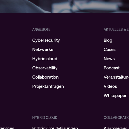
ANGEBOTE
AKTUELLES & E
Cybersecurity
Blog
Netzwerke
Cases
Hybrid cloud
News
Observability
Podcast
Collaboration
Veranstaltu
Projektanfragen
Videos
Whitepaper
HYBRID CLOUD
COLLABORATI
ervices
Hybrid Cloud-lösungen
Alarmserver