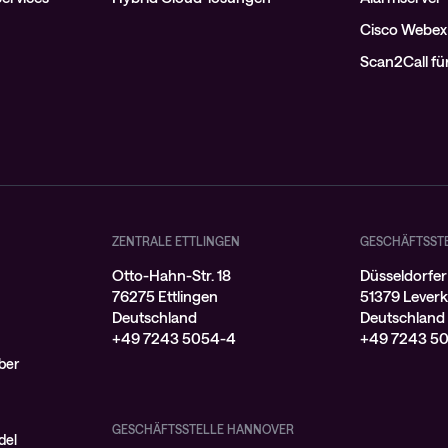
Cisco Webex
Scan2Call f
ZENTRALE ETTLINGEN
GESCHÄFTSST
Otto-Hahn-Str. 18
Düsseldorfer
76275 Ettlingen
51379 Lever
Deutschland
Deutschland
+49 7243 5054-4
+49 7243 5
ber
GESCHÄFTSSTELLE HANNOVER
del