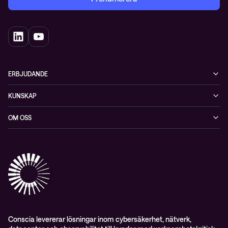
ERBJUDANDE
Cybersäkerhet
KUNSKAP
Datacenter & moln
Blogg
OM OSS
Nätverk & WiFi
Event
Om Conscia Sverige
Observabilitet
Mejlkurser
Medarbetare
Whitepapers & guider
Kontakt
Pressnyheter
Conscia levererar lösningar inom cybersäkerhet, nätverk,