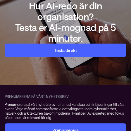
Hur AI-redo är din
organisation?
Testa er AI-mognad på 5
minuter.
Testa direkt
PRENUMERERA PÅ VÅRT NYHETSBREV
Prenumerera på vårt nyhetsbrev fullt med kunskap och inbjudningar till våra
event. Varje månad sammanfattar vi det viktigaste inom cybersäkerhet,
nätverk och arkitekturen bakom moderna IT-miljöer. Av experter, med fokus
på det som är relevant för dig.
Prenumerera