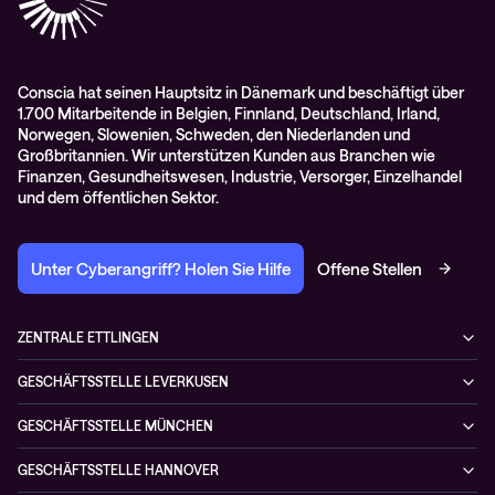
AGB
Conscia hat seinen Hauptsitz in Dänemark und beschäftigt über
1.700 Mitarbeitende in Belgien, Finnland, Deutschland, Irland,
Norwegen, Slowenien, Schweden, den Niederlanden und
Großbritannien. Wir unterstützen Kunden aus Branchen wie
Finanzen, Gesundheitswesen, Industrie, Versorger, Einzelhandel
und dem öffentlichen Sektor.
Unter Cyberangriff? Holen Sie Hilfe
Offene Stellen
ZENTRALE ETTLINGEN
Otto-Hahn-Str. 18
GESCHÄFTSSTELLE LEVERKUSEN
76275 Ettlingen
Düsseldorfer Straße 29
Deutschland
GESCHÄFTSSTELLE MÜNCHEN
51379 Leverkusen
+49 7243 5054-4
Kistlerhofstraße 170
Deutschland
GESCHÄFTSSTELLE HANNOVER
81379 München
+49 7243 5054-4