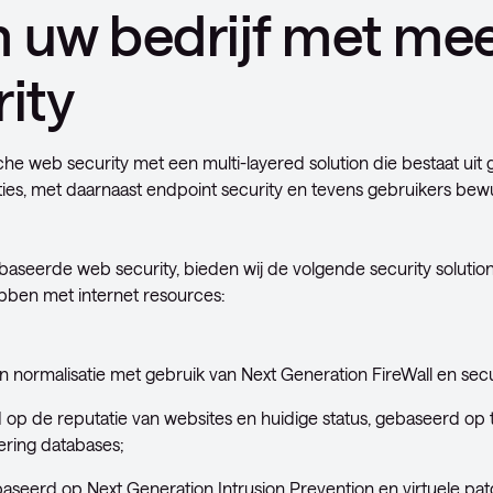
 uw bedrijf met me
ity
e web security met een multi-layered solution die bestaat uit 
ies, met daarnaast endpoint security en tevens gebruikers b
aseerde web security, bieden wij de volgende security solutio
bben met internet resources:
e en normalisatie met gebruik van Next Generation FireWall en se
 op de reputatie van websites en huidige status, gebaseerd op t
ltering databases;
ebaseerd op Next Generation Intrusion Prevention en virtuele pa