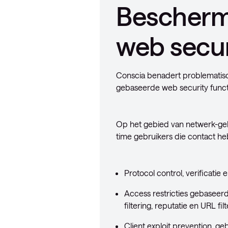
Bescherm
web secur
Conscia benadert problematisch
gebaseerde web security funct
Op het gebied van netwerk-geb
time gebruikers die contact he
Protocol control, verificati
Access restricties gebaseerd
filtering, reputatie en URL fi
Client exploit prevention, g