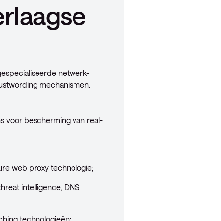
erlaagse
gespecialiseerde netwerk-
ewustwording mechanismen.
ns voor bescherming van real-
cure web proxy technologie;
hreat intelligence, DNS
tching technologieën;