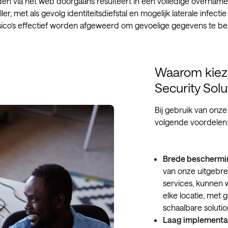
 via het web doorgaans resulteert in een volledige overname
, met als gevolg identiteitsdiefstal en mogelijk laterale infectie
isico’s effectief worden afgeweerd om gevoelige gegevens te 
Waarom kiez
Security Solu
Bij gebruik van onze
volgende voordelen
Brede beschermin
van onze uitgebre
services, kunnen w
elke locatie, met 
schaalbare solutio
Laag implementat