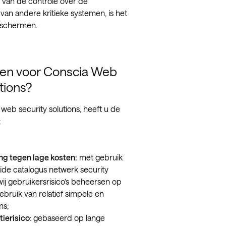
 van de controle over de
 van andere kritieke systemen, is het
beschermen.
en voor Conscia Web
tions?
 web security solutions, heeft u de
:
g tegen lage kosten:
met gebruik
ide catalogus netwerk security
ij gebruikersrisico’s beheersen op
gebruik van relatief simpele en
ns;
ierisico
: gebaseerd op lange