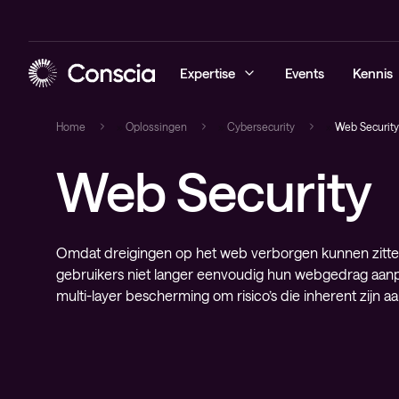
Expertise
Events
Kennis
Home
»
Oplossingen
»
Cybersecurity
»
Web Security
Web Security
Cybersecurity
Blogs
Managed sec
Managed ne
Managed Obs
Elite
Networking
Whitepaper
Cybersecuri
Networking 
Digital Emp
Healthcare 
Hybrid cloud
Referenties
Conscia Thr
Consultanc
Observabili
Omdat dreigingen op het web verborgen kunnen zitten
Lifecycle
gebruikers niet langer eenvoudig hun webgedrag aan
Observability
Events
multi-layer bescherming om risico’s die inherent zijn 
Professional
Conscia services & support
Videos
Service deli
Nieuws
IT-infrastru
Architectuu