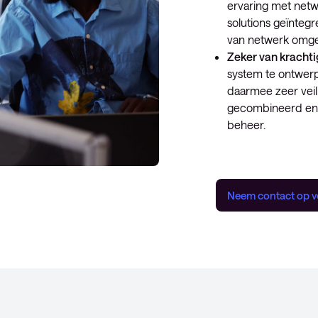
ervaring met net
solutions geïnteg
van netwerk omge
Zeker van krachti
system te ontwerp
daarmee zeer veil
gecombineerd endp
beheer.
Neem contact op v