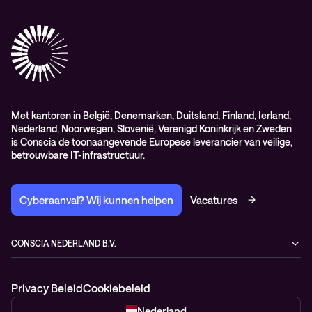
Algemene inkoopvoorwaarden
Elite
General Purchasing Conditions (EN)
Healthcare Services
Lifecycle
Professional services
Service delivery platform (CNS)
Met kantoren in België, Denemarken, Duitsland, Finland, Ierland,
Nederland, Noorwegen, Slovenië, Verenigd Koninkrijk en Zweden
is Conscia de toonaangevende Europese leverancier van veilige,
betrouwbare IT-infrastructuur.
Cyberaanval? Wij kunnen helpen
Vacatures
CONSCIA NEDERLAND B.V.
Kampenringweg 47
2803 PE Gouda
Privacy Beleid
Cookiebeleid
Nederland
+31 88 522 88 22
Nederland