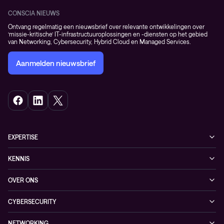
CONSCIA NIEUWS
Ontvang regelmatig een nieuwsbrief over relevante ontwikkelingen over
‘missie-kritische’ IT-infrastructuuroplossingen en -diensten op het gebied
van Networking, Cybersecurity, Hybrid Cloud en Managed Services.
Aanmelden nieuwsbrief
EXPERTISE
Cybersecurity
KENNIS
Networking
Blogs
OVER ONS
Observability
Events
Onze klanten
Hybrid Cloud
CYBERSECURITY
Nieuws
Partners
Managed security services
Referenties
NETWORKING