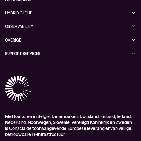
Duurzaamheid
Cybersecurity solutions
Videos
Managed networking services
Persruimte
HYBRID CLOUD
Conscia ThreatInsights
Whitepaper
Networking solutions
Conscia Hybrid Cloud
OBSERVABILITY
Consultancy
Managed Observability
OVERIGE
Digital Employee Experience
Algemene verkoop – en leverings-voorwaarden
SUPPORT SERVICES
AdviesObservability: Consultancy
General Sales and Delivery Conditions (EN)
Conscia Customer Excellence
Algemene inkoopvoorwaarden
Elite
General Purchasing Conditions (EN)
Healthcare Services
Lifecycle
Professional services
Service delivery platform (CNS)
Met kantoren in België, Denemarken, Duitsland, Finland, Ierland,
Nederland, Noorwegen, Slovenië, Verenigd Koninkrijk en Zweden
is Conscia de toonaangevende Europese leverancier van veilige,
betrouwbare IT-infrastructuur.