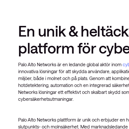
insights
Nyhetsbrev ThreatInsights
Cisco Live
En unik & heltäc
Tech notes
platform för cyb
Ämnen
Palo Alto Networks är en ledande global aktör inom
cy
innovativa lösningar för att skydda användare, applikati
miljöer, både i molnet och på plats. Genom att kombin
hotdetektering, automation och en integrerad säkerhet
Networks lösningar ett effektivt och skalbart skydd 
cybersäkerhetsutmaningar.
Palo Alto Networks plattform är unik och erbjuder en h
slutpunkts- och molnsäkerhet. Med marknadsledande 