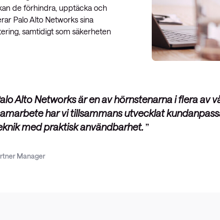
 kan de förhindra, upptäcka och
erar Palo Alto Networks sina
ntering, samtidigt som säkerheten
lo Alto Networks är en av hörnstenarna i flera av
 samarbete har vi tillsammans utvecklat kundanpas
eknik med praktisk användbarhet.
rtner Manager