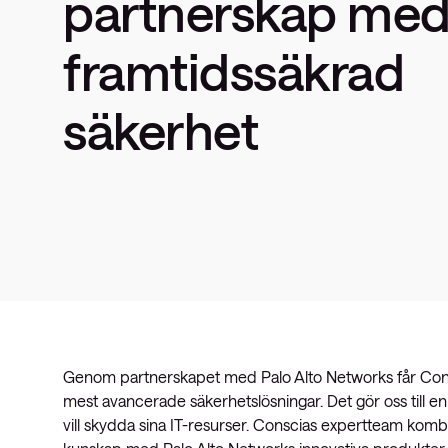
partnerskap
me
framtidssäkrad
säkerhet
Genom partnerskapet med Palo Alto Networks får Conscia
mest avancerade säkerhetslösningar. Det gör oss till en
vill skydda sina IT-resurser. Conscias expertteam komb