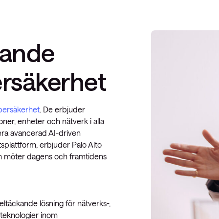
kande
ersäkerhet
bersäkerhet
. De erbjuder
oner, enheter och nätverk i alla
era avancerad AI-driven
splattform, erbjuder Palo Alto
som möter dagens och framtidens
eltäckande lösning för nätverks-,
teknologier inom