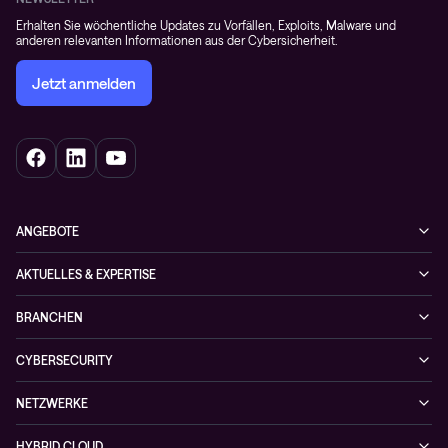
Erhalten Sie wöchentliche Updates zu Vorfällen, Exploits, Malware und
anderen relevanten Informationen aus der Cybersicherheit.
Jetzt anmelden
ANGEBOTE
Cybersecurity
AKTUELLES & EXPERTISE
Netzwerke
Blog
BRANCHEN
Hybrid cloud
Cases
Enterprise
Observability
CYBERSECURITY
News
Finance
Collaboration
Managed Security Services
Podcast
NETZWERKE
Healthcare
Projektanfragen
Cybersecurity-Lösungen
Veranstaltungen
Managed Network Services
Public
HYBRID CLOUD