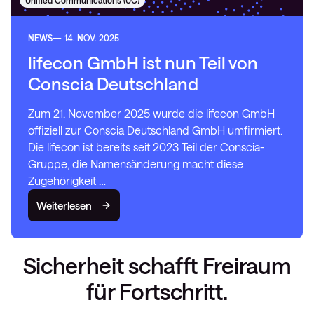
Unified Communications (UC)
NEWS
14. NOV. 2025
lifecon GmbH ist nun Teil von
Conscia Deutschland
Zum 21. November 2025 wurde die lifecon GmbH
offiziell zur Conscia Deutschland GmbH umfirmiert.
Die lifecon ist bereits seit 2023 Teil der Conscia-
Gruppe, die Namensänderung macht diese
Zugehörigkeit …
Weiterlesen
Sicherheit schafft Freiraum
für Fortschritt.