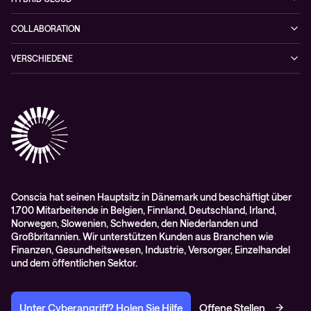
NIS-2 Quick Check
Videos
Netzwerklösungen
Hybrid Cloud-lösungen
Wie Sie kein zufälliges Opfer einer Cyberattacke werden
COLLABORATION
Whitepaper
Alarmserver
VERSCHIEDENE
Cisco Webex
Datenschutz
Scan2Call für Webex
Impressum
RMA-Antrag
AGB
Conscia hat seinen Hauptsitz in Dänemark und beschäftigt über
1.700 Mitarbeitende in Belgien, Finnland, Deutschland, Irland,
Norwegen, Slowenien, Schweden, den Niederlanden und
Großbritannien. Wir unterstützen Kunden aus Branchen wie
Finanzen, Gesundheitswesen, Industrie, Versorger, Einzelhandel
und dem öffentlichen Sektor.
Unter Cyberangriff? Holen Sie Hilfe
Offene Stellen