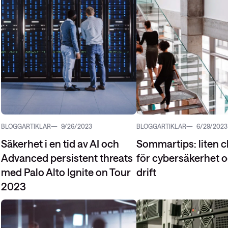
BLOGGARTIKLAR
9/26/2023
BLOGGARTIKLAR
6/29/2023
Säkerhet i en tid av AI och
Sommartips: liten c
Advanced persistent threats
för cybersäkerhet o
med Palo Alto Ignite on Tour
drift
2023