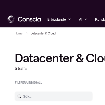
Erbjudande
AI
Kund
Home
Datacenter & Cloud
Cybersäkerhet
Artificiell intelligens (AI)
Dagligvaruhandel
Blogg
Managerade 
Managerade 
Managerade 
Managerade 
Lösningar
Konsulttjäns
Säkerhetstj
Datacenter & Cl
Nätverk & WiFi
AI-infrastruktur
Detaljhandeln
Event & webinar
Lösningar
Lösningar
Lösningar
Lösningar
Konsulttjäns
Service & s
Nätverkstjä
Hybridmoln
AI-säkerhet
Offentlig sektor
Whitepapers & guider
Konsulttjän
Konsulttjän
Konsulttjän
Mejlkurs i I
5 träffar
Hybridmolns
Observabilitet
AI Self Assessment
Tillverkande industri
Mejlkurser & utbildning
Zero Trust
Use case
Mejlkurs ino
Observabilit
FILTRERA INNEHÅLL
IT-automation
Mejlkurs: Trygg, effektiv &
AI Self Assessment
Mejlkurser 
Supporttjän
cybersäker AI
Konsulttjänster & support
Inspelade webinar
Nyhetsbrev 
Managerade tjänster
Nyhetsbrev Secure progress