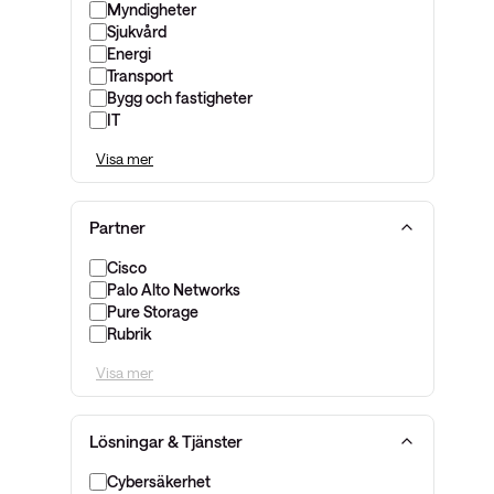
Myndigheter
Sjukvård
Energi
Transport
Bygg och fastigheter
IT
Visa mer
Partner
Cisco
Palo Alto Networks
Pure Storage
Rubrik
Visa mer
Lösningar & Tjänster
Cybersäkerhet