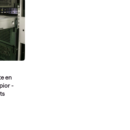
te en
ior -
ts