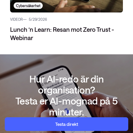
Cybersäkerhet
VIDEOR
5/29/2026
Lunch ‘n Learn: Resan mot Zero Trust -
Webinar
Hur AI-redo är din
organisation?
Testa er AI-mognad på 5
minuter.
Testa direkt