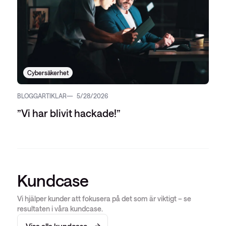
Cybersäkerhet
BLOGGARTIKLAR
5/28/2026
”Vi har blivit hackade!”
Kundcase
Vi hjälper kunder att fokusera på det som är viktigt – se
resultaten i våra kundcase.