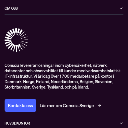
Datacenter & moln
Blogg
OM OSS
Nätverk & WiFi
Event
Om Conscia Sverige
Observabilitet
Mejlkurser
Medarbetare
Whitepapers & guider
Kontakt
Pressnyheter
Conscia levererar lösningar inom cybersäkerhet, nätverk,
datacenter och observabilitet till kunder med verksamhetskritisk
IT-infrastruktur. Vi är idag över 1 700 medarbetare på kontor i
Danmark, Norge, Finland, Nederländerna, Belgien, Slovenien,
Storbritannien, Sverige, Tyskland, och på Irland.
Kontakta oss
Läs mer om Conscia Sverige
HUVUDKONTOR