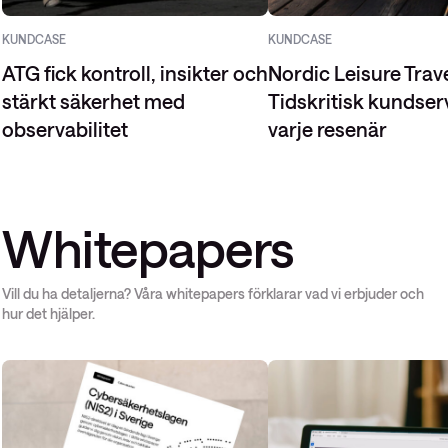
KUNDCASE
KUNDCASE
ATG fick kontroll, insikter och
Nordic Leisure Trav
stärkt säkerhet med
Tidskritisk kundser
observabilitet
varje resenär
Whitepapers
Vill du ha detaljerna? Våra whitepapers förklarar vad vi erbjuder och
hur det hjälper.