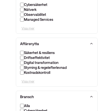
Cybersäkerhet
Nätverk
Observabilitet
Managed Services
Visa mer
Affärsnytta
Säkerhet & resiliens
Driftseffektivitet
Digital transformation
Styrning & regelefterlevnad
Kostnadskontroll
Visa mer
Bransch
Alla
Cybersäkerhet