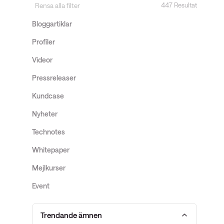
insights
447 Resultat
Rensa alla filter
Nyhetsbrev ThreatInsights
Bloggartiklar
Cisco Live
Profiler
Tech notes
Videor
Pressreleaser
Ämnen
Kundcase
Nyheter
Technotes
Whitepaper
Mejlkurser
Event
Trendande ämnen