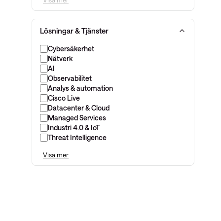
Visa mer
Lösningar & Tjänster
Cybersäkerhet
Nätverk
AI
Observabilitet
Analys & automation
Cisco Live
Datacenter & Cloud
Managed Services
Industri 4.0 & IoT
Threat Intelligence
Visa mer