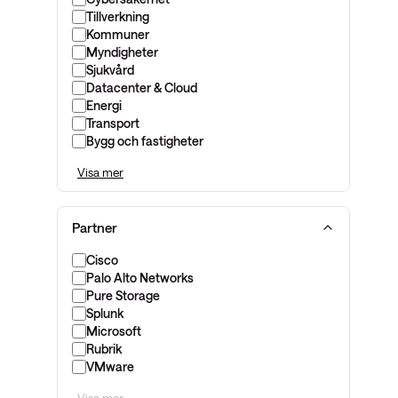
Tillverkning
Kommuner
Myndigheter
Sjukvård
Datacenter & Cloud
Energi
Transport
Bygg och fastigheter
Visa mer
Partner
Cisco
Palo Alto Networks
Pure Storage
Splunk
Microsoft
Rubrik
VMware