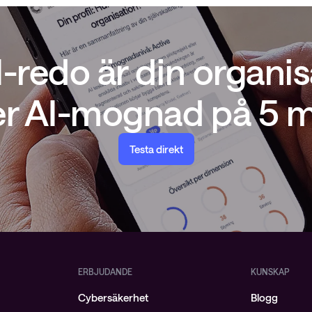
I-redo är din organis
er AI-mognad på 5 m
Testa direkt
ERBJUDANDE
KUNSKAP
Cybersäkerhet
Blogg