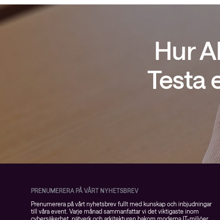
Hur A
Testa 
PRENUMERERA PÅ VÅRT NYHETSBREV
Prenumerera på vårt nyhetsbrev fullt med kunskap och inbjudningar
till våra event. Varje månad sammanfattar vi det viktigaste inom
cybersäkerhet, nätverk och arkitekturen bakom moderna IT-miljöer.