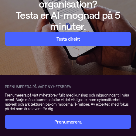
organisation?
Testa er AI-mognad på 5
minuter.
Testa direkt
PRENUMERERA PÅ VÅRT NYHETSBREV
Prenumerera på vårt nyhetsbrev fullt med kunskap och inbjudningar till våra
event. Varje månad sammanfattar vi det viktigaste inom cybersäkerhet,
nätverk och arkitekturen bakom moderna IT-miljöer. Av experter, med fokus
på det som är relevant för dig.
Prenumerera