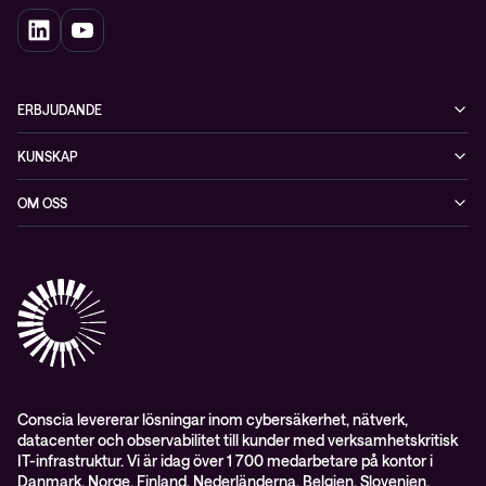
ERBJUDANDE
Cybersäkerhet
KUNSKAP
Datacenter & moln
Blogg
OM OSS
Nätverk & WiFi
Event
Om Conscia Sverige
Observabilitet
Mejlkurser
Medarbetare
Whitepapers & guider
Kontakt
Pressnyheter
Conscia levererar lösningar inom cybersäkerhet, nätverk,
datacenter och observabilitet till kunder med verksamhetskritisk
IT-infrastruktur. Vi är idag över 1 700 medarbetare på kontor i
Danmark, Norge, Finland, Nederländerna, Belgien, Slovenien,