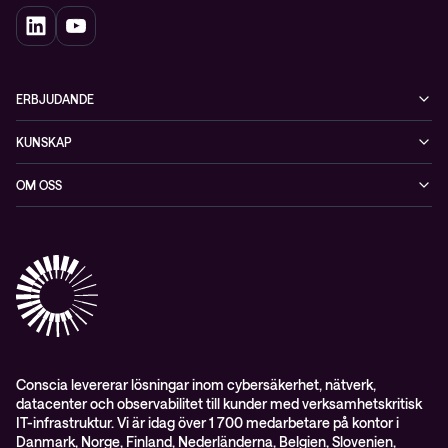
ERBJUDANDE
Cybersäkerhet
KUNSKAP
Datacenter & moln
Blogg
OM OSS
Nätverk & WiFi
Event
Om Conscia Sverige
Observabilitet
Mejlkurser
Medarbetare
Whitepapers & guider
Kontakt
Pressnyheter
Conscia levererar lösningar inom cybersäkerhet, nätverk,
datacenter och observabilitet till kunder med verksamhetskritisk
IT-infrastruktur. Vi är idag över 1 700 medarbetare på kontor i
Danmark, Norge, Finland, Nederländerna, Belgien, Slovenien,