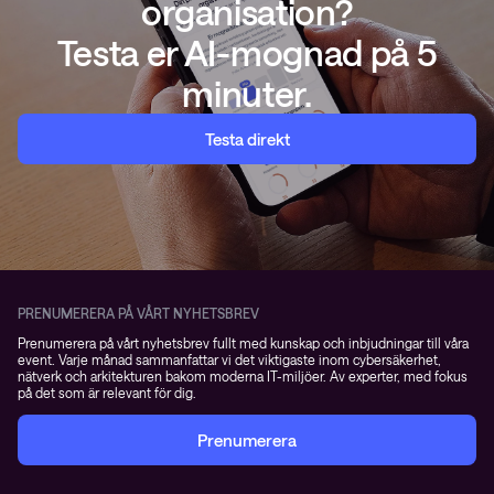
organisation?
Testa er AI-mognad på 5
minuter.
Testa direkt
PRENUMERERA PÅ VÅRT NYHETSBREV
Prenumerera på vårt nyhetsbrev fullt med kunskap och inbjudningar till våra
event. Varje månad sammanfattar vi det viktigaste inom cybersäkerhet,
nätverk och arkitekturen bakom moderna IT-miljöer. Av experter, med fokus
på det som är relevant för dig.
Prenumerera