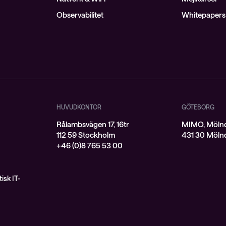
Observabilitet
Whitepapers 
HUVUDKONTOR
GÖTEBORG
Rålambsvägen 17, 16tr
MIMO, Mölnd
112 59 Stockholm
431 30 Möln
+46 (0)8 765 53 00
isk IT-