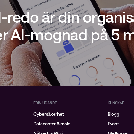
I-redo är din organis
er AI-mognad på 5 m
ERBJUDANDE
KUNSKAP
Cybersäkerhet
Blogg
Datacenter & moln
Event
Nätverk & WiFi
Mejlkurser