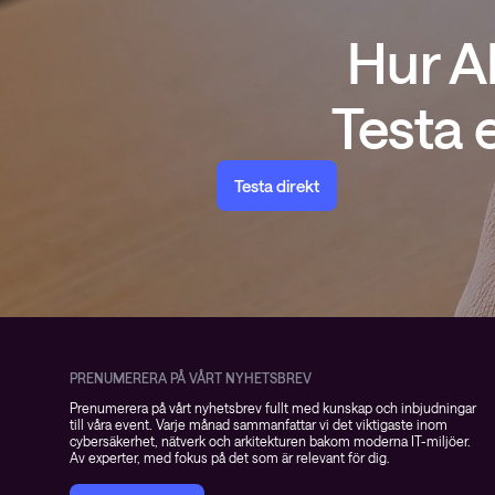
insights
Hur A
Nyhetsbrev ThreatInsights
Cisco Live
Testa 
Tech notes
Ämnen
Testa direkt
PRENUMERERA PÅ VÅRT NYHETSBREV
Prenumerera på vårt nyhetsbrev fullt med kunskap och inbjudningar
till våra event. Varje månad sammanfattar vi det viktigaste inom
cybersäkerhet, nätverk och arkitekturen bakom moderna IT-miljöer.
Av experter, med fokus på det som är relevant för dig.