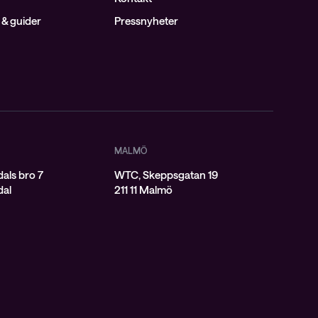
& guider
Pressnyheter
MALMÖ
als bro 7
WTC, Skeppsgatan 19
dal
211 11 Malmö