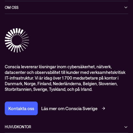
Datacenter & moln
Blogg
OM OSS
Nätverk & WiFi
Event
Om Conscia Sverige
Observabilitet
Mejlkurser
Medarbetare
Whitepapers & guider
Kontakt
Pressnyheter
Conscia levererar lösningar inom cybersäkerhet, nätverk,
datacenter och observabilitet till kunder med verksamhetskritisk
IT-infrastruktur. Vi är idag över 1 700 medarbetare på kontor i
Danmark, Norge, Finland, Nederländerna, Belgien, Slovenien,
Storbritannien, Sverige, Tyskland, och på Irland.
Kontakta oss
Läs mer om Conscia Sverige
HUVUDKONTOR