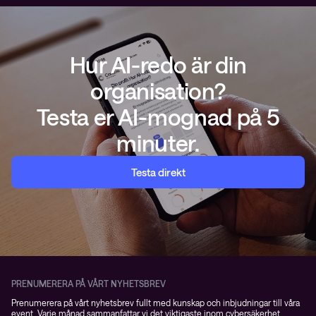
Hur AI-redo är din
organisation?
Testa er AI-mognad på 5
minuter.
Testa direkt
PRENUMERERA PÅ VÅRT NYHETSBREV
Prenumerera på vårt nyhetsbrev fullt med kunskap och inbjudningar till våra
event. Varje månad sammanfattar vi det viktigaste inom cybersäkerhet,