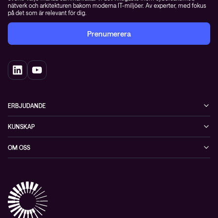
nätverk och arkitekturen bakom moderna IT-miljöer. Av experter, med fokus
på det som är relevant för dig.
Prenumerera
ERBJUDANDE
Cybersäkerhet
KUNSKAP
Datacenter & moln
Blogg
OM OSS
Nätverk & WiFi
Event
Om Conscia Sverige
Observabilitet
Mejlkurser
Medarbetare
Whitepapers & guider
Kontakt
Pressnyheter