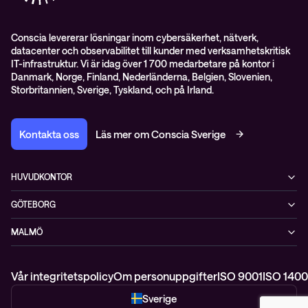
Conscia levererar lösningar inom cybersäkerhet, nätverk,
datacenter och observabilitet till kunder med verksamhetskritisk
IT-infrastruktur. Vi är idag över 1 700 medarbetare på kontor i
Danmark, Norge, Finland, Nederländerna, Belgien, Slovenien,
Storbritannien, Sverige, Tyskland, och på Irland.
Kontakta oss
Läs mer om Conscia Sverige
HUVUDKONTOR
Rålambsvägen 17, 16tr
GÖTEBORG
112 59 Stockholm
MIMO, Mölndals bro 7
+46 (0)8 765 53 00
MALMÖ
431 30 Mölndal
WTC, Skeppsgatan 19
211 11 Malmö
Vår integritetspolicy
Om personuppgifter
ISO 9001
ISO 1400
Sverige