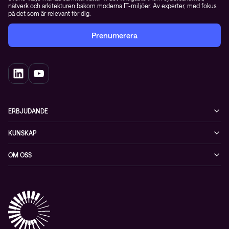
nätverk och arkitekturen bakom moderna IT-miljöer. Av experter, med fokus
på det som är relevant för dig.
Prenumerera
ERBJUDANDE
Cybersäkerhet
KUNSKAP
Datacenter & moln
Blogg
OM OSS
Nätverk & WiFi
Event
Om Conscia Sverige
Observabilitet
Mejlkurser
Medarbetare
Whitepapers & guider
Kontakt
Pressnyheter