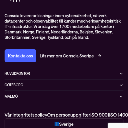
Conscia levererar lösningar inom cybersäkerhet, nätverk,
datacenter och observabilitet till kunder med verksamhetskritisk
IT-infrastruktur. Vi är idag över 1 700 medarbetare på kontor i
Danmark, Norge, Finland, Nederländerna, Belgien, Slovenien,
Storbritannien, Sverige, Tyskland, och på Irland.
Kontakta oss
Läs mer om Conscia Sverige
HUVUDKONTOR
Rålambsvägen 17, 16tr
GÖTEBORG
112 59 Stockholm
MIMO, Mölndals bro 7
+46 (0)8 765 53 00
MALMÖ
431 30 Mölndal
WTC, Skeppsgatan 19
211 11 Malmö
Vår integritetspolicy
Om personuppgifter
ISO 9001
ISO 1400
Sverige