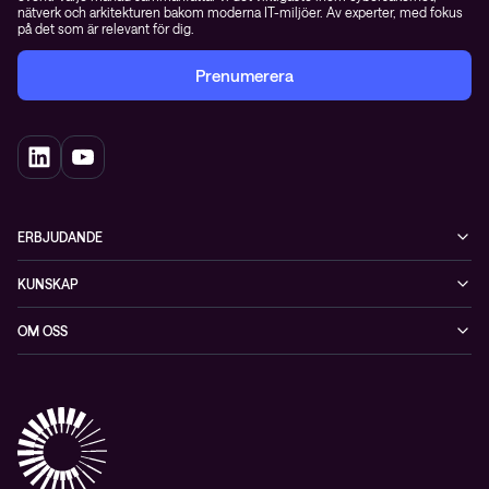
nätverk och arkitekturen bakom moderna IT-miljöer. Av experter, med fokus
på det som är relevant för dig.
Prenumerera
ERBJUDANDE
Cybersäkerhet
KUNSKAP
Datacenter & moln
Blogg
OM OSS
Nätverk & WiFi
Event
Om Conscia Sverige
Observabilitet
Mejlkurser
Medarbetare
Whitepapers & guider
Kontakt
Pressnyheter