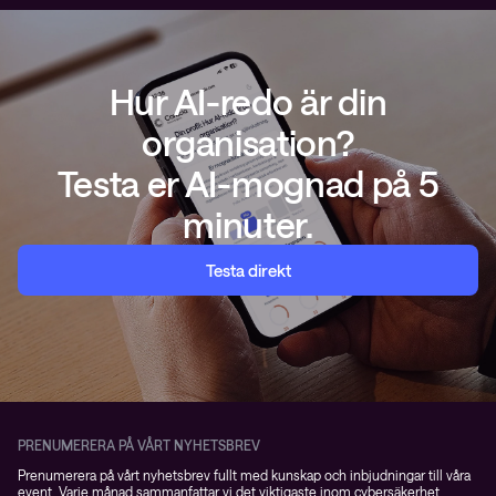
Hur AI-redo är din
organisation?
Testa er AI-mognad på 5
minuter.
Testa direkt
PRENUMERERA PÅ VÅRT NYHETSBREV
Prenumerera på vårt nyhetsbrev fullt med kunskap och inbjudningar till våra
event. Varje månad sammanfattar vi det viktigaste inom cybersäkerhet,