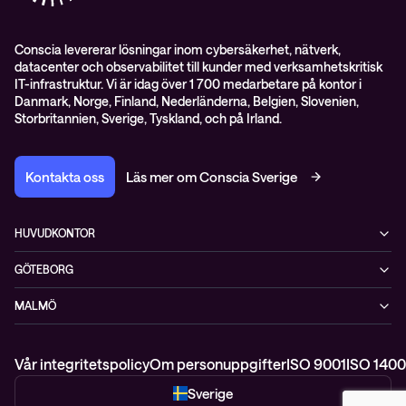
Conscia levererar lösningar inom cybersäkerhet, nätverk,
datacenter och observabilitet till kunder med verksamhetskritisk
IT-infrastruktur. Vi är idag över 1 700 medarbetare på kontor i
Danmark, Norge, Finland, Nederländerna, Belgien, Slovenien,
Storbritannien, Sverige, Tyskland, och på Irland.
Kontakta oss
Läs mer om Conscia Sverige
HUVUDKONTOR
Rålambsvägen 17, 16tr
GÖTEBORG
112 59 Stockholm
MIMO, Mölndals bro 7
+46 (0)8 765 53 00
MALMÖ
431 30 Mölndal
WTC, Skeppsgatan 19
211 11 Malmö
Vår integritetspolicy
Om personuppgifter
ISO 9001
ISO 1400
Sverige