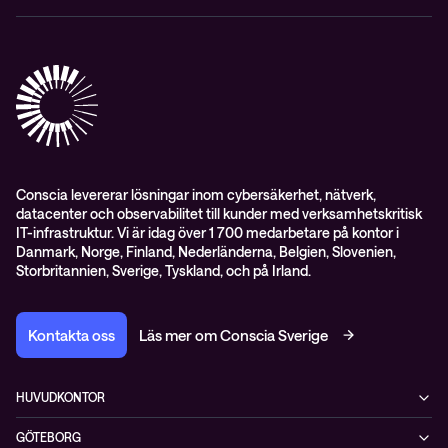
Nätverk & WiFi
Event
Om Conscia Sverige
Observabilitet
Mejlkurser
Medarbetare
Whitepapers & guider
Kontakt
Pressnyheter
Conscia levererar lösningar inom cybersäkerhet, nätverk,
datacenter och observabilitet till kunder med verksamhetskritisk
IT-infrastruktur. Vi är idag över 1 700 medarbetare på kontor i
Danmark, Norge, Finland, Nederländerna, Belgien, Slovenien,
Storbritannien, Sverige, Tyskland, och på Irland.
Kontakta oss
Läs mer om Conscia Sverige
HUVUDKONTOR
Rålambsvägen 17, 16tr
GÖTEBORG