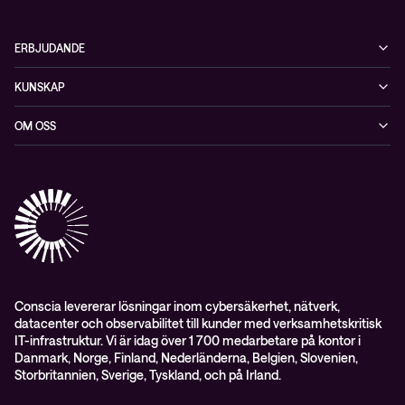
ERBJUDANDE
Cybersäkerhet
KUNSKAP
Datacenter & moln
Blogg
OM OSS
Nätverk & WiFi
Event
Om Conscia Sverige
Observabilitet
Mejlkurser
Medarbetare
Whitepapers & guider
Kontakt
Pressnyheter
Conscia levererar lösningar inom cybersäkerhet, nätverk,
datacenter och observabilitet till kunder med verksamhetskritisk
IT-infrastruktur. Vi är idag över 1 700 medarbetare på kontor i
Danmark, Norge, Finland, Nederländerna, Belgien, Slovenien,
Storbritannien, Sverige, Tyskland, och på Irland.