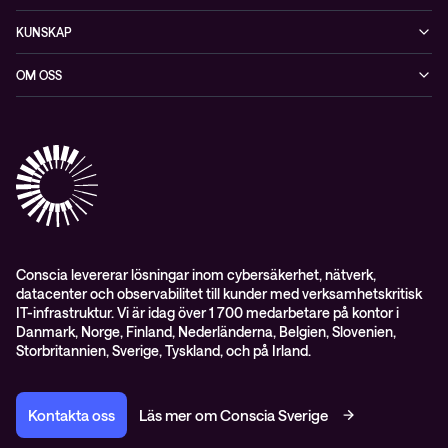
Cybersäkerhet
KUNSKAP
Datacenter & moln
Blogg
OM OSS
Nätverk & WiFi
Event
Om Conscia Sverige
Observabilitet
Mejlkurser
Medarbetare
Whitepapers & guider
Kontakt
Pressnyheter
Conscia levererar lösningar inom cybersäkerhet, nätverk,
datacenter och observabilitet till kunder med verksamhetskritisk
IT-infrastruktur. Vi är idag över 1 700 medarbetare på kontor i
Danmark, Norge, Finland, Nederländerna, Belgien, Slovenien,
Storbritannien, Sverige, Tyskland, och på Irland.
Kontakta oss
Läs mer om Conscia Sverige