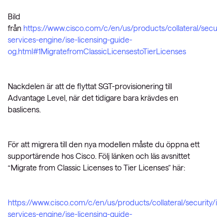
Bild
från
https://www.cisco.com/c/en/us/products/collateral/secur
services-engine/ise-licensing-guide-
og.html#1MigratefromClassicLicensestoTierLicenses
Nackdelen är att de flyttat SGT-provisionering till
Advantage Level, när det tidigare bara krävdes en
baslicens.
För att migrera till den nya modellen måste du öppna ett
supportärende hos Cisco. Följ länken och läs avsnittet
“Migrate from Classic Licenses to Tier Licenses” här:
https://www.cisco.com/c/en/us/products/collateral/security/i
services-engine/ise-licensing-guide-