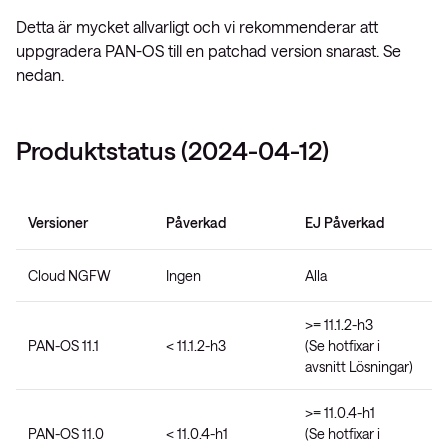
Detta är mycket allvarligt och vi rekommenderar att
uppgradera PAN-OS till en patchad version snarast. Se
nedan.
Produktstatus (2024-04-12)
Versioner
Påverkad
EJ Påverkad
Cloud NGFW
Ingen
Alla
>= 11.1.2-h3
PAN-OS 11.1
< 11.1.2-h3
(Se hotfixar i
avsnitt Lösningar)
>= 11.0.4-h1
PAN-OS 11.0
< 11.0.4-h1
(Se hotfixar i