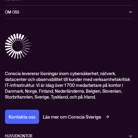
Datacenter & moln
Blogg
OM OSS
Nätverk & WiFi
Event
Om Conscia Sverige
Observabilitet
Mejlkurser
Medarbetare
Whitepapers & guider
Kontakt
Pressnyheter
Conscia levererar lösningar inom cybersäkerhet, nätverk,
datacenter och observabilitet till kunder med verksamhetskritisk
IT-infrastruktur. Vi är idag över 1 700 medarbetare på kontor i
Danmark, Norge, Finland, Nederländerna, Belgien, Slovenien,
Storbritannien, Sverige, Tyskland, och på Irland.
Kontakta oss
Läs mer om Conscia Sverige
HUVUDKONTOR