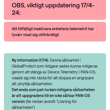
OBS, viktigt uppdatering 17/4-
24:
Att tillfälligt inaktivera enhetens telemetrit har
tyvärr visat sig otillräckligt.
Ny information (17/4):
Denna sårbarhet i
GlobalProtect som tidigare sades kunna mitigeras
genom att stänga av Device Telemetry i PAN-OS,
visade sig inte räcka för att stoppa en angripare
att utnyttja sårbarheten.
Det enda som just nu kan mitigera sårbarheten
är att uppgradera till en icke sårbar PAN-OS
version
(Se nedan avsnitt ”Lösning för
sårbarheten”)