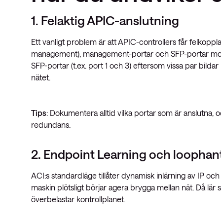
1. Felaktig APIC-anslutning
Ett vanligt problem är att APIC-controllers får felkopp
management), management-portar och SFP-portar mot le
SFP-portar (t.ex. port 1 och 3) eftersom vissa par bild
nätet.
Tips
: Dokumentera alltid vilka portar som är anslutna, 
redundans.
2. Endpoint Learning och loophan
ACI:s standardläge tillåter dynamisk inlärning av IP 
maskin plötsligt börjar agera brygga mellan nät. Då lä
överbelastar kontrollplanet.