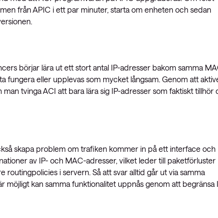
ömmen från APIC i ett par minuter, starta om enheten och sedan
ersionen.
alancers börjar lära ut ett stort antal IP-adresser bakom samma M
luta fungera eller upplevas som mycket långsam. Genom att aktiv
an tvinga ACI att bara lära sig IP-adresser som faktiskt tillhör 
 också skapa problem om trafiken kommer in på ett interface och
inationer av IP- och MAC-adresser, vilket leder till paketförluster
 routingpolicies i servern. Så att svar alltid går ut via samma
är möjligt kan samma funktionalitet uppnås genom att begränsa 