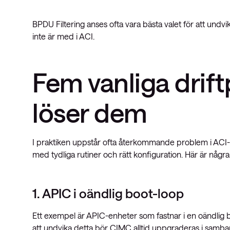
BPDU Filtering anses ofta vara bästa valet för att undv
inte är med i ACI.
Fem vanliga drif
löser dem
I praktiken uppstår ofta återkommande problem i ACI-m
med tydliga rutiner och rätt konfiguration. Här är någr
1. APIC i oändlig boot-loop
Ett exempel är APIC-enheter som fastnar i en oändlig b
att undvika detta bör CIMC alltid uppgraderas i sam