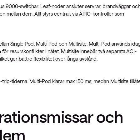
us 9000-switchar. Leaf-noder ansluter servrar, brandväggar oc
n mellan dem. Allt styrs centralt via APIC-kontroller som
mellan Single Pod, Multi-Pod och Multisite. Multi-Pod används ida
 för resurskonflikter i nätet. Multisite innebär två separata ACI-
et ger bättre flexibilitet över långa avstånd.
-trip-tiderna: Multi-Pod klarar max 150 ms, medan Multisite tillåt
urationsmissar och
 dem