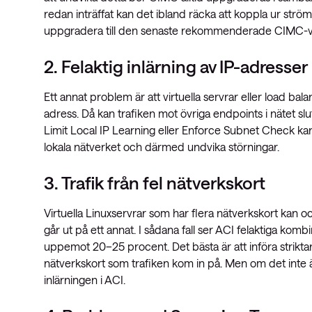
redan inträffat kan det ibland räcka att koppla ur str
uppgradera till den senaste rekommenderade CIMC-v
2. Felaktig inlärning av IP-adresser
Ett annat problem är att virtuella servrar eller load b
adress. Då kan trafiken mot övriga endpoints i nätet s
Limit Local IP Learning eller Enforce Subnet Check kan m
lokala nätverket och därmed undvika störningar.
3. Trafik från fel nätverkskort
Virtuella Linuxservrar som har flera nätverkskort kan
går ut på ett annat. I sådana fall ser ACI felaktiga komb
uppemot 20–25 procent. Det bästa är att införa striktare
nätverkskort som trafiken kom in på. Men om det inte 
inlärningen i ACI.