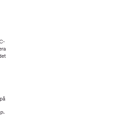
AC-
era
det
 på
IP-