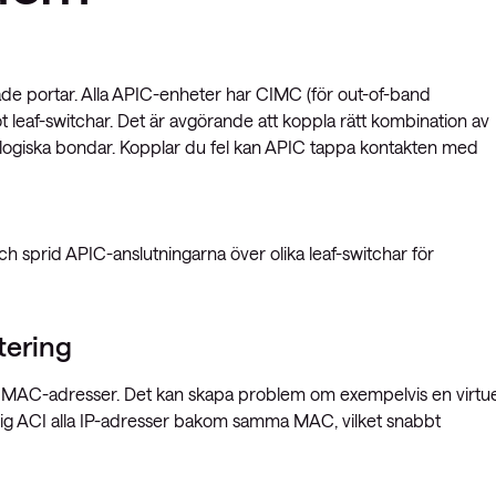
lade portar. Alla APIC-enheter har CIMC (för out-of-band
af-switchar. Det är avgörande att koppla rätt kombination av
ar logiska bondar. Kopplar du fel kan APIC tappa kontakten med
och sprid APIC-anslutningarna över olika leaf-switchar för
tering
och MAC-adresser. Det kan skapa problem om exempelvis en virtue
r sig ACI alla IP-adresser bakom samma MAC, vilket snabbt