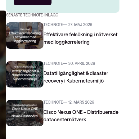
SENASTE TECHNOTE-INLÄGG
TECHNOTE
27. MAJ 2026
Effektivare felsökning i nätverket
med loggkorrelering
TECHNOTE
30. APRIL 2026
Datatillgänglighet & disaster
recovery i Kubernetesmiljö
TECHNOTE
12. MARS 2026
Cisco Nexus ONE – Distribuerade
datacenternätverk