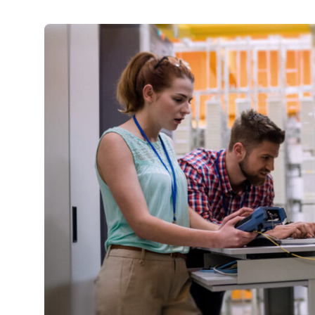
insights
Nyhetsbrev ThreatInsights
Cisco Live
Tech notes
Ämnen