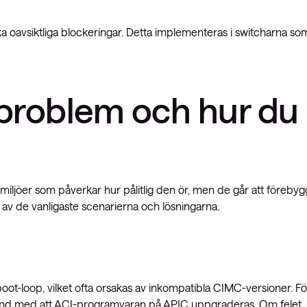
ika oavsiktliga blockeringar. Detta implementeras i switcharna so
tproblem och hur du
iljöer som påverkar hur pålitlig den ör, men de går att förebyg
a av de vanligaste scenarierna och lösningarna.
oot-loop, vilket ofta orsakas av inkompatibla CIMC-versioner. Fö
band med att ACI-programvaran på APIC uppgraderas. Om felet