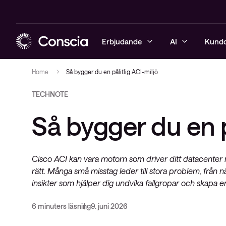
Erbjudande
AI
Kund
Home
Så bygger du en pålitlig ACI-miljö
TECHNOTE
Cybersäkerhet
Artificiell intelligens (AI)
Dagligvaruhandel
Blogg
Managerade 
Managerade 
Managerade 
Managerade 
Lösningar
Konsulttjäns
Säkerhetstj
Så bygger du en p
Nätverk & WiFi
AI-infrastruktur
Detaljhandeln
Event & webinar
Lösningar
Lösningar
Lösningar
Lösningar
Konsulttjäns
Service & s
Nätverkstjä
Hybridmoln
AI-säkerhet
Offentlig sektor
Whitepapers & guider
Konsulttjän
Konsulttjän
Konsulttjän
Mejlkurs i I
Hybridmolns
Cisco ACI kan vara motorn som driver ditt datacenter 
Observabilitet
AI Self Assessment
Tillverkande industri
Mejlkurser & utbildning
Zero Trust
Use case
Mejlkurs ino
Observabilit
rätt. Många små misstag leder till stora problem, från nä
IT-automation
Mejlkurs: Trygg, effektiv &
AI Self Assessment
Mejlkurser 
insikter som hjälper dig undvika fallgropar och skapa en
Supporttjän
cybersäker AI
Konsulttjänster & support
Inspelade webinar
Nyhetsbrev 
6 minuters läsning
9. juni 2026
Managerade tjänster
Nyhetsbrev Secure progress