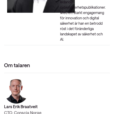
ledande
cybersäkerhetspublikationer.
Med ett starkt engagemang
för innovation och digital
säkerhet är han en betrodd
röst i det föränderliga
landskapet av säkerhet och
AI.
Om talaren
Lars Erik Braatveit
CTO, Conscia Norge