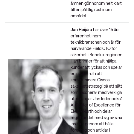
ämnen gör honom helt klart
till en pålitlig röst inom
området.
Jan Heijdra
har över 15 års
erfarenhet inom
teknikbranschen och är för
närvarande Field CTO för
säkerhet i Benelux-regionen.
Han brinner för att hjälpa
kunder att lyckas och spelar
en nyckelroll i att
kommunicera Ciscos
säkerhetsstrategi på ett sätt
som resonerar med verkliga
utmaningar. Jan leder också
AI Center of Excellence för
EMEA North och delar
regelbundet med sig av sina
insikter genom att hålla
föredrag och artiklar i