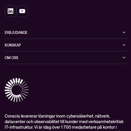
ERBJUDANDE
Cybersäkerhet
KUNSKAP
Datacenter & moln
Blogg
OM OSS
Nätverk & WiFi
Event
Om Conscia Sverige
Observabilitet
Mejlkurser
Medarbetare
Whitepapers & guider
Kontakt
Pressnyheter
Conscia levererar lösningar inom cybersäkerhet, nätverk,
datacenter och observabilitet till kunder med verksamhetskritisk
IT-infrastruktur. Vi är idag över 1 700 medarbetare på kontor i