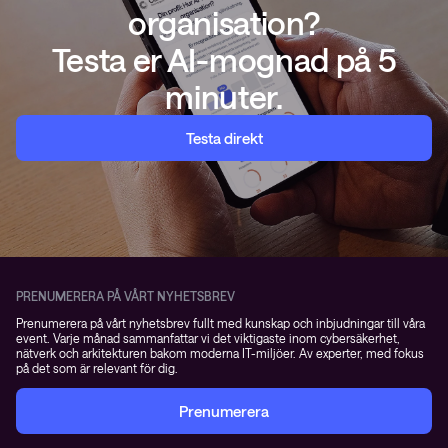
organisation?
Testa er AI-mognad på 5
minuter.
Testa direkt
PRENUMERERA PÅ VÅRT NYHETSBREV
Prenumerera på vårt nyhetsbrev fullt med kunskap och inbjudningar till våra
event. Varje månad sammanfattar vi det viktigaste inom cybersäkerhet,
nätverk och arkitekturen bakom moderna IT-miljöer. Av experter, med fokus
på det som är relevant för dig.
Prenumerera