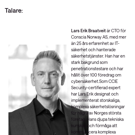
Talare:
Lars Erik Braatveit
är CTO för
Conscia Norway AS, med mer
än 25 års erfarenhet av IT-
säkerhet och hanterade
säkerhetstjänster. Han har en
stark bakgrund som
penetrationstestare och har
hållit över 100 föredrag om
cybersäkerhet.Som CCIE
Security-certifierad expert
har Lars Erik designat och
implementerat storskaliga,
komplexa säkerhetslösningar
för några av Norges största
företag. Hans djupa tekniska
kunskap och förmåga att
kommunicera komplexa