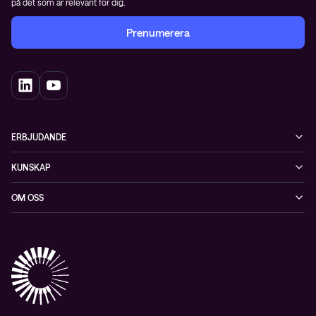
på det som är relevant för dig.
Prenumerera
ERBJUDANDE
Cybersäkerhet
KUNSKAP
Datacenter & moln
Blogg
OM OSS
Nätverk & WiFi
Event
Om Conscia Sverige
Observabilitet
Mejlkurser
Medarbetare
Whitepapers & guider
Kontakt
Pressnyheter