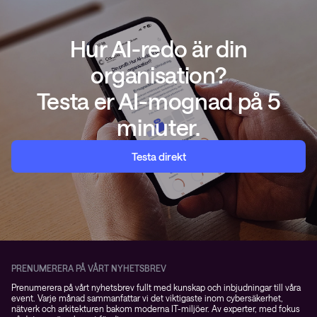
Hur AI-redo är din
organisation?
Testa er AI-mognad på 5
minuter.
Testa direkt
PRENUMERERA PÅ VÅRT NYHETSBREV
Prenumerera på vårt nyhetsbrev fullt med kunskap och inbjudningar till våra
event. Varje månad sammanfattar vi det viktigaste inom cybersäkerhet,
nätverk och arkitekturen bakom moderna IT-miljöer. Av experter, med fokus