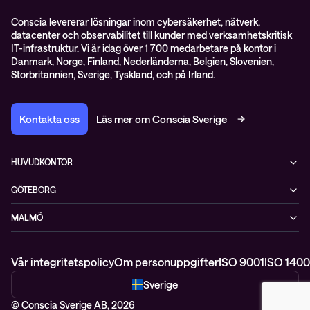
Conscia levererar lösningar inom cybersäkerhet, nätverk,
datacenter och observabilitet till kunder med verksamhetskritisk
IT-infrastruktur. Vi är idag över 1 700 medarbetare på kontor i
Danmark, Norge, Finland, Nederländerna, Belgien, Slovenien,
Storbritannien, Sverige, Tyskland, och på Irland.
Kontakta oss
Läs mer om Conscia Sverige
HUVUDKONTOR
Rålambsvägen 17, 16tr
GÖTEBORG
112 59 Stockholm
MIMO, Mölndals bro 7
+46 (0)8 765 53 00
MALMÖ
431 30 Mölndal
WTC, Skeppsgatan 19
211 11 Malmö
Vår integritetspolicy
Om personuppgifter
ISO 9001
ISO 1400
Sverige
© Conscia Sverige AB, 2026