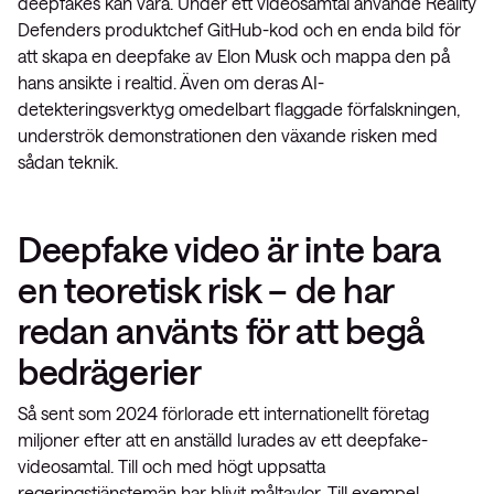
deepfakes kan vara. Under ett videosamtal använde Reality
Defenders produktchef GitHub-kod och en enda bild för
att skapa en deepfake av Elon Musk och mappa den på
hans ansikte i realtid. Även om deras AI-
detekteringsverktyg omedelbart flaggade förfalskningen,
underströk demonstrationen den växande risken med
sådan teknik.
Deepfake video är inte bara
en teoretisk risk – de har
redan använts för att begå
bedrägerier
Så sent som 2024 förlorade ett internationellt företag
miljoner efter att en anställd lurades av ett deepfake-
videosamtal. Till och med högt uppsatta
regeringstjänstemän har blivit måltavlor. Till exempel