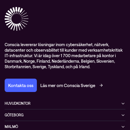
Mejlkurser
Medarbetare
Whitepapers & guider
Kontakt
Pressnyheter
Conscia levererar lösningar inom cybersäkerhet, nätverk,
datacenter och observabilitet till kunder med verksamhetskritisk
IT-infrastruktur. Vi är idag över 1 700 medarbetare på kontor i
Danmark, Norge, Finland, Nederländerna, Belgien, Slovenien,
Storbritannien, Sverige, Tyskland, och på Irland.
Kontakta oss
Läs mer om Conscia Sverige
HUVUDKONTOR
Rålambsvägen 17, 16tr
GÖTEBORG
112 59 Stockholm
MIMO, Mölndals bro 7
+46 (0)8 765 53 00
MALMÖ
431 30 Mölndal