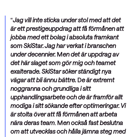
Jag vill inte sticka under stol med att det
är ett prestigeuppdrag att få förmånen att
jobba med ett bolag i absoluta framkant
som SkiStar. Jag har verkat i branschen
under decennier.
M
en det är uppdrag av
det här slaget som gör mig och teamet
exalterade. SkiStar söker ständigt nya
vägar att bli ännu bättre.
D
e är extremt
noggranna och grundliga i sitt
upphandlingsarbete och de är framför allt
modiga i sitt sökande efter optimeringar. Vi
är stolta över att få förmånen att arbeta
nära deras team
. M
en också fast beslutna
om att utvecklas och hålla jämna steg med