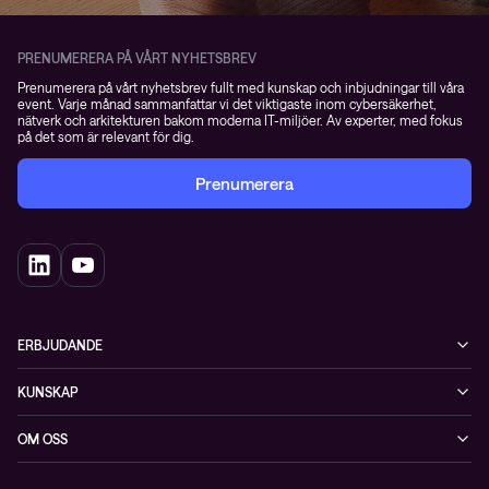
PRENUMERERA PÅ VÅRT NYHETSBREV
Prenumerera på vårt nyhetsbrev fullt med kunskap och inbjudningar till våra
event. Varje månad sammanfattar vi det viktigaste inom cybersäkerhet,
nätverk och arkitekturen bakom moderna IT-miljöer. Av experter, med fokus
på det som är relevant för dig.
Prenumerera
ERBJUDANDE
Cybersäkerhet
KUNSKAP
Datacenter & moln
Blogg
OM OSS
Nätverk & WiFi
Event
Om Conscia Sverige
Observabilitet