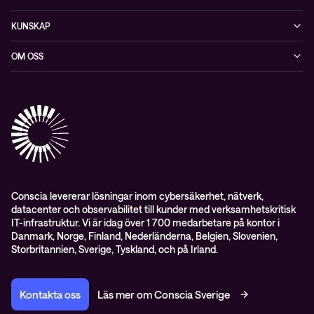
Cybersäkerhet
KUNSKAP
Datacenter & moln
Blogg
OM OSS
Nätverk & WiFi
Event
Om Conscia Sverige
Observabilitet
Mejlkurser
Medarbetare
Whitepapers & guider
Kontakt
Pressnyheter
Conscia levererar lösningar inom cybersäkerhet, nätverk,
datacenter och observabilitet till kunder med verksamhetskritisk
IT-infrastruktur. Vi är idag över 1 700 medarbetare på kontor i
Danmark, Norge, Finland, Nederländerna, Belgien, Slovenien,
Storbritannien, Sverige, Tyskland, och på Irland.
Kontakta oss
Läs mer om Conscia Sverige