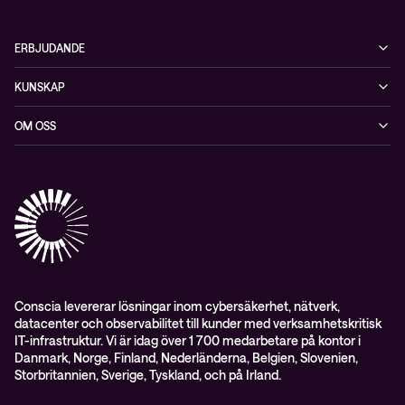
ERBJUDANDE
Cybersäkerhet
KUNSKAP
Datacenter & moln
Blogg
OM OSS
Nätverk & WiFi
Event
Om Conscia Sverige
Observabilitet
Mejlkurser
Medarbetare
Whitepapers & guider
Kontakt
Pressnyheter
Conscia levererar lösningar inom cybersäkerhet, nätverk,
datacenter och observabilitet till kunder med verksamhetskritisk
IT-infrastruktur. Vi är idag över 1 700 medarbetare på kontor i
Danmark, Norge, Finland, Nederländerna, Belgien, Slovenien,
Storbritannien, Sverige, Tyskland, och på Irland.