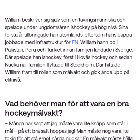
William beskriver sig själv som en tävlingsmänniska och
spelade under ungdomsåren ishockey på hög nivå. Sina
första år tillbringade han utomlands, eftersom hans pappa
jobbade med infrastruktur för
FN
. William hann bo i
Pakistan, Peru och Turkiet innan familjen landade i Sverige.
Där spelade han ishockey, först i Hovås hockey och sedan i
Nacka när familjen flyttade till Stockholm. Där hittade
William fram till rollen som målvakt och gick ända upp på
elitnivå.
Vad behöver man för att vara en bra
hockeymålvakt?
– Många har sagt att jag måste vara lite knäpp som står i
mål – på ett bra sätt hoppas jag! Man måste nog vara lite
tokig för att stå emot hårda puckar. En målvakt måste hålla