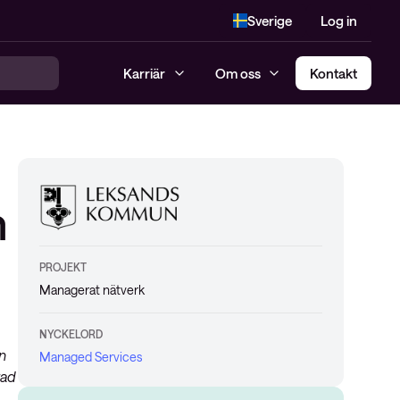
Sverige
Log in
Karriär
Om oss
Kontakt
n
PROJEKT
Managerat nätverk
NYCKELORD
en
Managed Services
rad