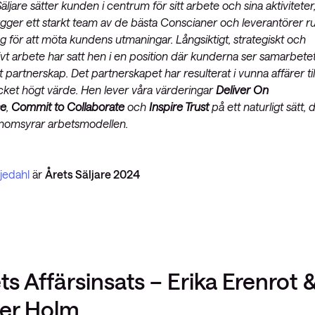
äljare sätter kunden i centrum för sitt arbete och sina aktiviteter
gger ett starkt team av de bästa Conscianer och leverantörer r
 för att möta kundens utmaningar. Långsiktigt, strategiskt och
vt arbete har satt hen i en position där kunderna ser samarbete
 partnerskap. Det partnerskapet har resulterat i vunna affärer til
cket högt värde. Hen lever våra värderingar
Deliver On
se
,
Commit to Collaborate
och
Inspire Trust
på ett naturligt sätt, 
nomsyrar arbetsmodellen.
ljedahl
är
Årets Säljare 2024
ts Affärsinsats – Erika Erenrot 
er Holm