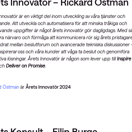
ts Innovatör – Rickard Östman
nnovatör är en viktigt del inom utveckling av våra tjänster och
ande. Att utveckla och automatisera för att minska tråkiga och
ävande uppgifter är något årets innovatör gör dagligdags. Med si
lara närvaro och förmåga att kommunicera rör sig årets pristagar
drat mellan beslutforum och avancerade tekniska diskussioner 
inspirerar oss och våra kunder att våga ta beslut och genomföra
iva lösningar. Årets Innovatör är någon som lever upp till
Inspire
ch
Deliver on Promise
.
d Östman
är
Årets Innovatör 2024
ts Konsult – Filip Burge