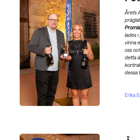
Årets A
präglat
Promi
lades 
vinna e
oss och
detta ä
kontrak
dessa 
Erika E