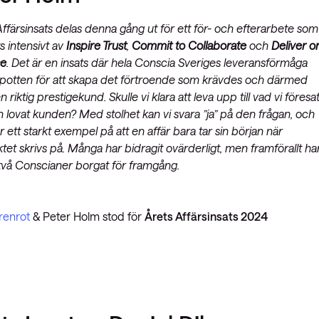
ffärsinsats delas denna gång ut för ett för- och efterarbete som
s intensivt av
Inspire Trust
,
Commit to Collaborate
och
Deliver o
se
. Det är en insats där hela Conscia Sveriges leveransförmåga
i potten för att skapa det förtroende som krävdes och därmed
n riktig prestigekund. Skulle vi klara att leva upp till vad vi föresat
 lovat kunden? Med stolhet kan vi svara ”ja” på den frågan, och
r ett starkt exempel på att en affär bara tar sin början när
tet skrivs på. Många har bidragit ovärderligt, men framförallt ha
två Conscianer borgat för framgång.
renrot
& Peter Holm stod för
Årets Affärsinsats 2024