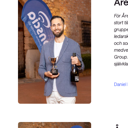
Åre
För Åre
stort t
gruppe
ledars
och so
medver
Group. 
självkl
Daniel