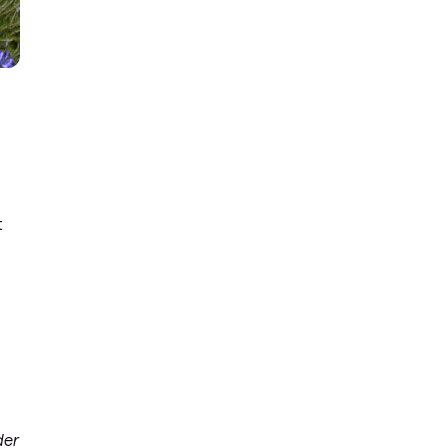
t
der