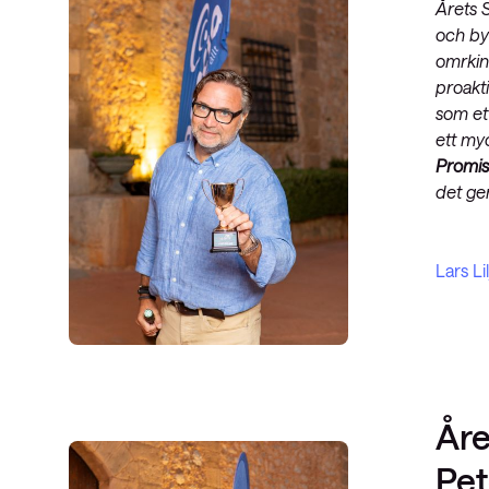
Årets S
och by
omrking
proakti
som ett
ett my
Promi
det ge
Lars Li
Åre
Pet