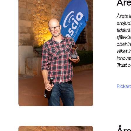
Åre
Årets I
erbjud
tidskr
självk
obehin
vilket 
innovat
Trust
o
Rickar
Åre