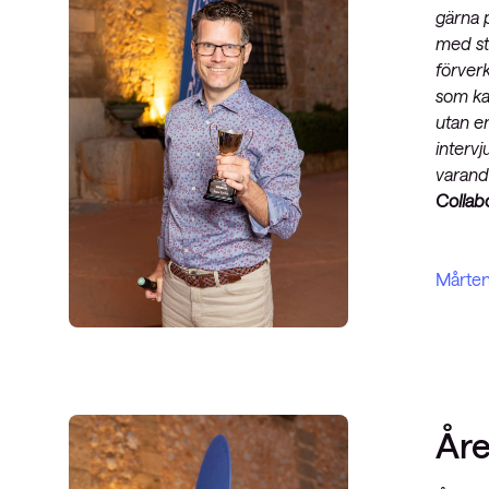
gärna 
med st
förverk
som ka
utan en
intervj
varandr
Collab
Mårten
Åre