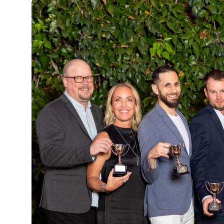
insights
Nyhetsbrev ThreatInsights
Cisco Live
Tech notes
Ämnen