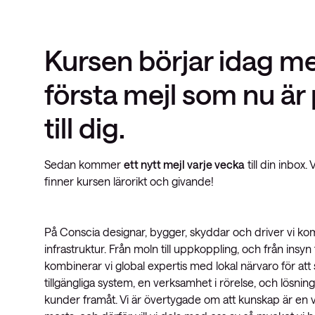
insights
Nyhetsbrev ThreatInsights
Kursen börjar idag me
Cisco Live
Tech notes
första mejl som nu är
Ämnen
till dig.
Sedan kommer
ett nytt mejl varje vecka
till din inbox.
finner kursen lärorikt och givande!
På Conscia designar, bygger, skyddar och driver vi kom
infrastruktur. Från moln till uppkoppling, och från insyn t
kombinerar vi global expertis med lokal närvaro för att 
tillgängliga system, en verksamhet i rörelse, och lösnin
kunder framåt. Vi är övertygade om att kunskap är en vik