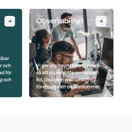
Observabilitet
albar
ur och
Vi ger dig insyn i hela IT-miljön –
d för
så att du kan hitta avvikelser i
g och
tid, lösa dem snabbt och
förebygga att de återkommer.