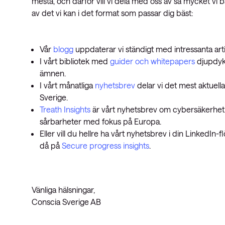
mesta, och därför vill vi dela med oss av så mycket vi b
av det vi kan i det format som passar dig bäst:
Vår
blogg
uppdaterar vi ständigt med intressanta arti
I vårt bibliotek med
guider och whitepapers
djupdyke
ämnen.
I vårt månatliga
nyhetsbrev
delar vi det mest aktuell
Sverige.
Treath Insights
är vårt nyhetsbrev om cybersäkerhet
sårbarheter med fokus på Europa.
Eller vill du hellre ha vårt nyhetsbrev i din LinkedI
då på
Secure progress insights
.
Vänliga hälsningar,
Conscia Sverige AB