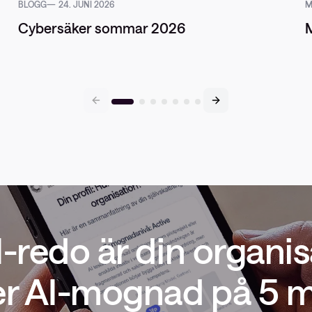
BLOGG
24. JUNI 2026
M
Cybersäker sommar 2026
M
I-redo är din organis
er AI-mognad på 5 m