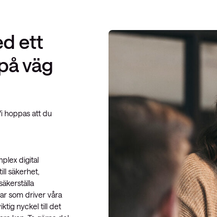
d ett
 på väg
 Vi hoppas att du
plex digital
ill säkerhet,
säkerställa
gar som driver våra
tig nyckel till det