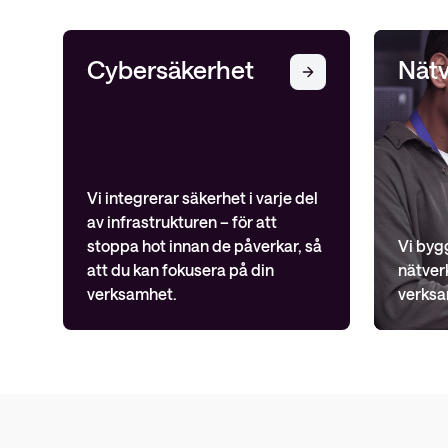
Cybersäkerhet
Nätv
Vi integrerar säkerhet i varje del
av infrastrukturen – för att
stoppa hot innan de påverkar, så
Vi byg
att du kan fokusera på din
nätver
verksamhet.
verksa