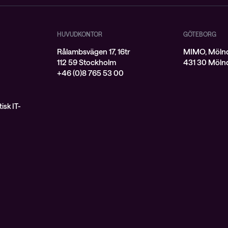
HUVUDKONTOR
GÖTEBORG
Rålambsvägen 17, 16tr
MIMO, Mölnd
112 59 Stockholm
431 30 Möln
+46 (0)8 765 53 00
isk IT-