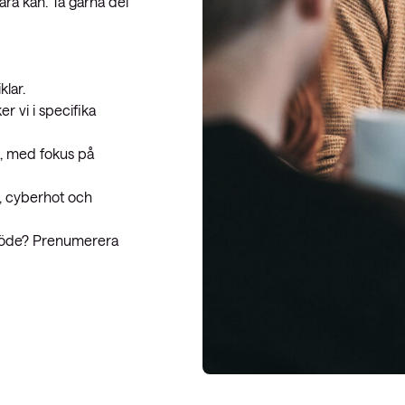
ara kan. Ta gärna del
klar.
r vi i specifika
a, med fokus på
, cyberhot och
n-flöde? Prenumerera