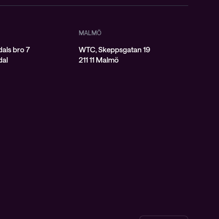
MALMÖ
als bro 7
WTC, Skeppsgatan 19
dal
211 11 Malmö