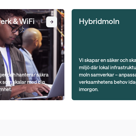
erk & WiFi
Hybridmoln
Vi skapar en säker och sk
miljö där lokal infrastrukt
ger och hanterar säkra
moln samverkar – anpassa
k som skalar med din
verksamhetens behov ida
mhet.
imorgon.