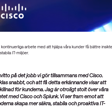
ontinuerliga arbete med att hjälpa våra kunder få bättre insikte
abila IT-miljöer.
kvitto på det jobb vi gör tillsammans med Cisco.
las snabbt, och att få detta erkännande visar att
lnad för kunderna. Jag är otroligt stolt över våra
et med Cisco och Splunk. Vi ser fram emot att
nderna skapa mer säkra, stabila och proaktiva IT-