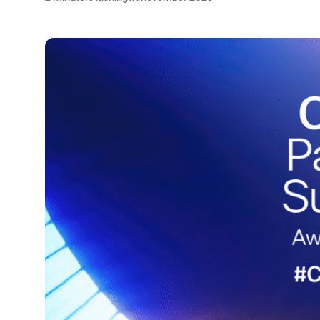
insights
Nyhetsbrev ThreatInsights
Cisco Live
Tech notes
Ämnen