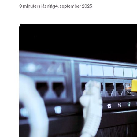
insights
9 minuters läsning
4. september 2025
Nyhetsbrev ThreatInsights
Cisco Live
Tech notes
Ämnen