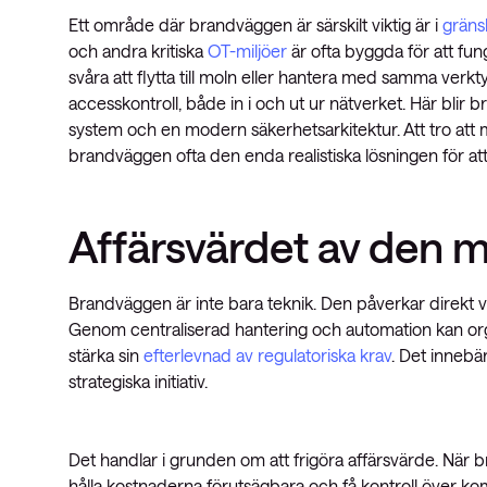
Ett område där brandväggen är särskilt viktig är i
gräns
och andra kritiska
OT-miljöer
är ofta byggda för att fung
svåra att flytta till moln eller hantera med samma verkt
accesskontroll, både in i och ut ur nätverket. Här blir 
system och en modern säkerhetsarkitektur. Att tro att 
brandväggen ofta den enda realistiska lösningen för att 
Affärsvärdet av den
Brandväggen är inte bara teknik. Den påverkar direkt v
Genom centraliserad hantering och automation kan orga
stärka sin
efterlevnad av regulatoriska krav
. Det innebä
strategiska initiativ.
Det handlar i grunden om att frigöra affärsvärde. När b
hålla kostnaderna förutsägbara och få kontroll över ko