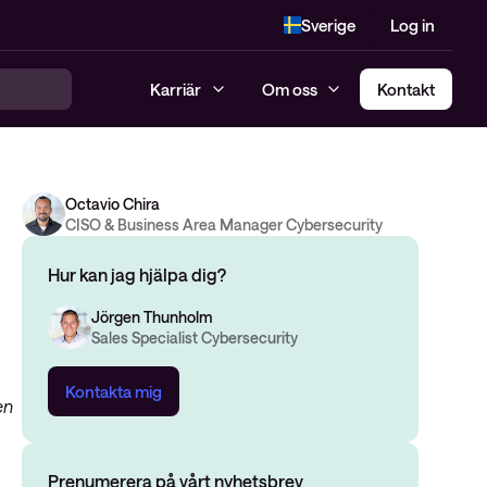
Sverige
Log in
Karriär
Om oss
Kontakt
Octavio Chira
CISO & Business Area Manager Cybersecurity
Hur kan jag hjälpa dig?
Jörgen Thunholm
Sales Specialist Cybersecurity
Kontakta mig
en
Prenumerera på vårt nyhetsbrev