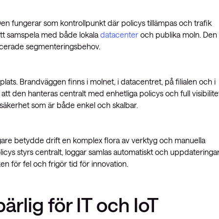
en fungerar som kontrollpunkt där policys tillämpas och trafik
 att samspela med både lokala
datacenter
och publika moln. Den
vancerade segmenteringsbehov.
plats. Brandväggen finns i molnet, i datacentret, på filialen och i
 att den hanteras centralt med enhetliga policys och full visibilite
säkerhet som är både enkel och skalbar.
gare betydde drift en komplex flora av verktyg och manuella
icys styrs centralt, loggar samlas automatiskt och uppdateringa
 för fel och frigör tid för innovation.
lig för IT och IoT