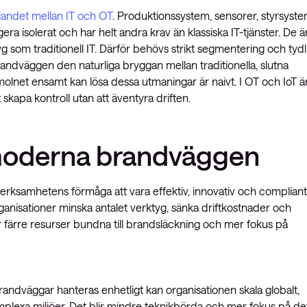
landet mellan IT och OT
. Produktionssystem, sensorer, styrsyst
era isolerat och har helt andra krav än klassiska IT-tjänster. De ä
yg som traditionell IT. Därför behövs strikt segmentering och tydl
brandväggen den naturliga bryggan mellan traditionella, slutna
molnet ensamt kan lösa dessa utmaningar är naivt. I OT och IoT ä
skapa kontroll utan att äventyra driften.
 moderna brandväggen
erksamhetens förmåga att vara effektiv, innovativ och compliant
nisationer minska antalet verktyg, sänka driftkostnader och
r färre resurser bundna till brandsläckning och mer fokus på
randväggar hanteras enhetligt kan organisationen skala globalt,
mplexa miljöer. Det blir mindre teknikbörda och mer fokus på de