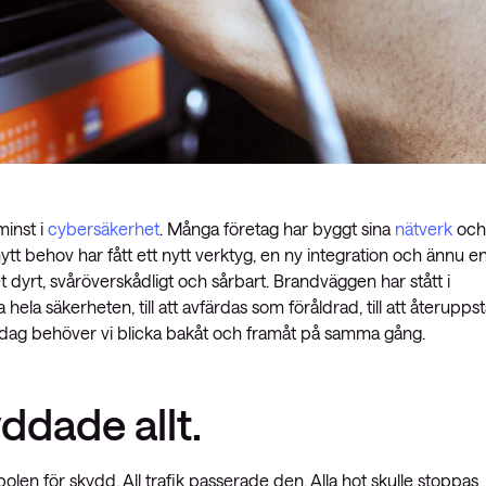
minst i
cybersäkerhet
. Många företag har byggt sina
nätverk
och
ytt behov har fått ett nytt verktyg, en ny integration och ännu e
et dyrt, svåröverskådligt och sårbart. Brandväggen har stått i
hela säkerheten, till att avfärdas som föråldrad, till att återupps
 i dag behöver vi blicka bakåt och framåt på samma gång.
ddade allt.
n för skydd. All trafik passerade den. Alla hot skulle stoppas