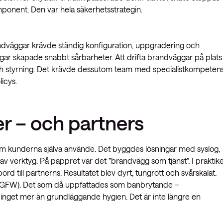
mponent. Den var hela säkerhetsstrategin.
andväggar krävde ständig konfiguration, uppgradering och
ngar skapade snabbt sårbarheter. Att drifta brandväggar på plats
och styrning. Det krävde dessutom team med specialistkompeten
icys.
r – och partners
om kunderna själva använde. Det byggdes lösningar med syslog,
v verktyg. På pappret var det ”brandvägg som tjänst”. I praktik
d till partnerns. Resultatet blev dyrt, tungrott och svårskalat.
(NGFW). Det som då uppfattades som banbrytande –
ag inget mer än grundläggande hygien. Det är inte längre en