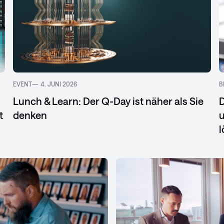
EVENT
4. JUNI 2026
B
Lunch & Learn: Der Q-Day ist näher als Sie
D
t
denken
u
l