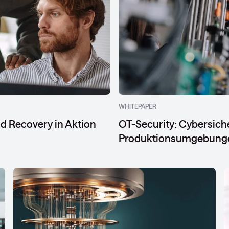
WHITEPAPER
d Recovery in Aktion
OT-Security: Cybersiche
Produktionsumgebung