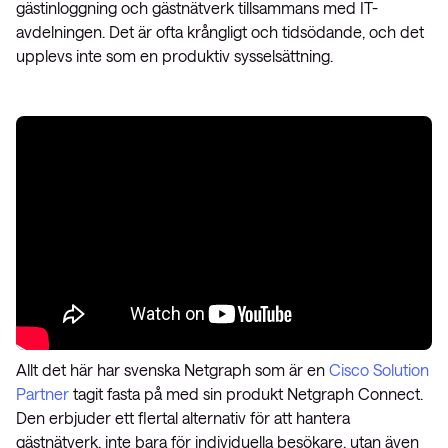
gästinloggning och gästnätverk tillsammans med IT-
avdelningen. Det är ofta krångligt och tidsödande, och det
upplevs inte som en produktiv sysselsättning.
Allt det här har svenska Netgraph som är en
Cisco Solution
Partner
tagit fasta på med sin produkt Netgraph Connect.
Den erbjuder ett flertal alternativ för att hantera
gästnätverk, inte bara för individuella besökare, utan även