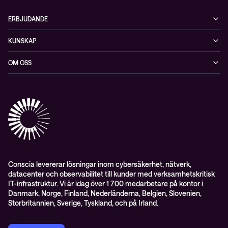
ERBJUDANDE
Cybersäkerhet
KUNSKAP
Datacenter & moln
Blogg
OM OSS
Nätverk & WiFi
Event
Om Conscia Sverige
Observabilitet
Mejlkurser
Medarbetare
Whitepapers & guider
Kontakt
Pressnyheter
Conscia levererar lösningar inom cybersäkerhet, nätverk,
datacenter och observabilitet till kunder med verksamhetskritisk
IT-infrastruktur. Vi är idag över 1 700 medarbetare på kontor i
Danmark, Norge, Finland, Nederländerna, Belgien, Slovenien,
Storbritannien, Sverige, Tyskland, och på Irland.